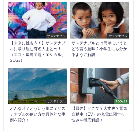
サステナブル
サステナブル
【未来に挑もう！】サステナブ
サステナブルとは簡単にいうと
ルに取り組む有名人まとめ！
どう言う意味？小学生にも分か
（エコ・環境問題・エシカル、
るように解説
SDGs）
サステナブル
SDGs13
どんな時？どういう風に？サス
【最強】どこで？大丈夫？電気
テナブルの使い方や具体的な事
自動車（EV）の充電に関する
例を紹介！
悩みを徹底解説！