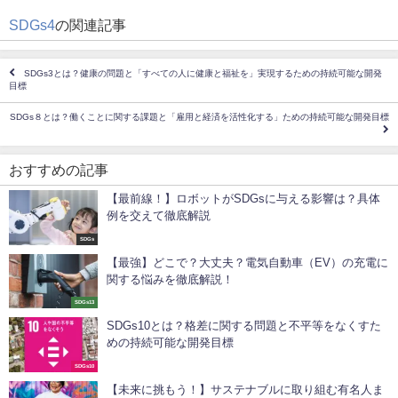
SDGs4
の関連記事
SDGs3とは？健康の問題と「すべての人に健康と福祉を」実現するための持続可能な開発
目標
SDGs８とは？働くことに関する課題と「雇用と経済を活性化する」ための持続可能な開発目標
おすすめの記事
【最前線！】ロボットがSDGsに与える影響は？具体
例を交えて徹底解説
SDGs
【最強】どこで？大丈夫？電気自動車（EV）の充電に
関する悩みを徹底解説！
SDGs13
SDGs10とは？格差に関する問題と不平等をなくすた
めの持続可能な開発目標
SDGs10
【未来に挑もう！】サステナブルに取り組む有名人ま