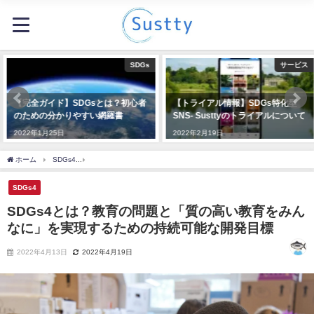
SDGs
サービス
【完全ガイド】SDGsとは？初心者
【トライアル情報】SDGs特化型
のための分かりやすい網羅書
SNS- Susttyのトライアルについて
2022年1月25日
2022年2月19日
ホーム
SDGs4
SDGs4とは？教育の問題と「質の高い教育をみんなに」を実現する
SDGs4
SDGs4とは？教育の問題と「質の高い教育をみん
なに」を実現するための持続可能な開発目標
2022年4月13日
2022年4月19日