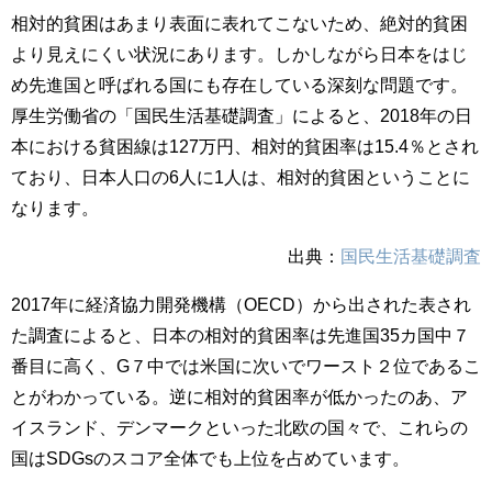
相対的貧困はあまり表面に表れてこないため、絶対的貧困
より見えにくい状況にあります。しかしながら日本をはじ
め先進国と呼ばれる国にも存在している深刻な問題です。
厚生労働省の「国民生活基礎調査」によると、2018年の日
本における貧困線は127万円、相対的貧困率は15.4％とされ
ており、日本人口の6人に1人は、相対的貧困ということに
なります。
出典：
国民生活基礎調査
2017年に経済協力開発機構（OECD）から出された表され
た調査によると、日本の相対的貧困率は先進国35カ国中７
番目に高く、G７中では米国に次いでワースト２位であるこ
とがわかっている。逆に相対的貧困率が低かったのあ、ア
イスランド、デンマークといった北欧の国々で、これらの
国はSDGsのスコア全体でも上位を占めています。