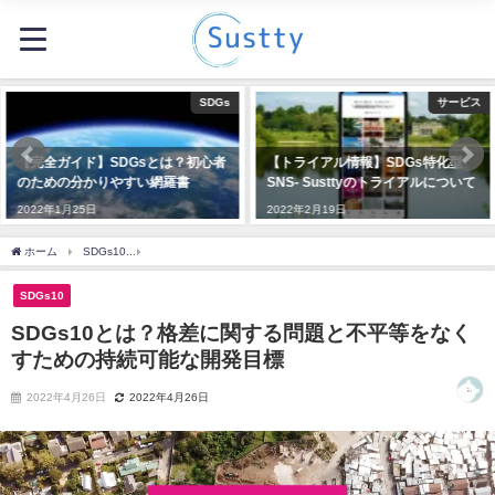
サービス
サービス
【トライアル情報】SDGs特化型
【SDGsはこの10年が勝負】日本初
SNS- Susttyのトライアルについて
のSDGs特化型SNS「Sustty」で持
続可能な世界を目指します
2022年2月19日
2022年1月23日
ホーム
SDGs10
SDGs10とは？格差に関する問題と不平等をなくすための持続可能
SDGs10
SDGs10とは？格差に関する問題と不平等をなく
すための持続可能な開発目標
2022年4月26日
2022年4月26日