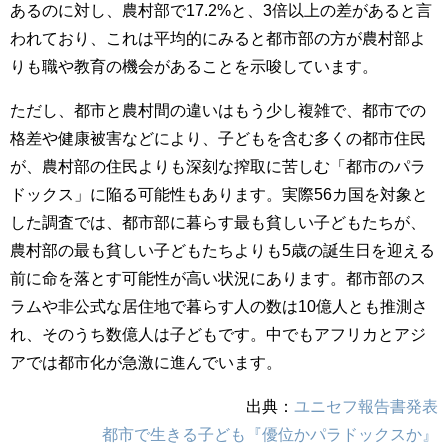
あるのに対し、農村部で17.2%と、3倍以上の差があると言
われており、これは平均的にみると都市部の方が農村部よ
りも職や教育の機会があることを示唆しています。
ただし、都市と農村間の違いはもう少し複雑で、都市での
格差や健康被害などにより、子どもを含む多くの都市住民
が、農村部の住民よりも深刻な搾取に苦しむ「都市のパラ
ドックス」に陥る可能性もあります。実際56カ国を対象と
した調査では、都市部に暮らす最も貧しい子どもたちが、
農村部の最も貧しい子どもたちよりも5歳の誕生日を迎える
前に命を落とす可能性が高い状況にあります。都市部のス
ラムや非公式な居住地で暮らす人の数は10億人とも推測さ
れ、そのうち数億人は子どもです。中でもアフリカとアジ
アでは都市化が急激に進んでいます。
出典：
ユニセフ報告書発表
都市で生きる子ども『優位かパラドックスか』