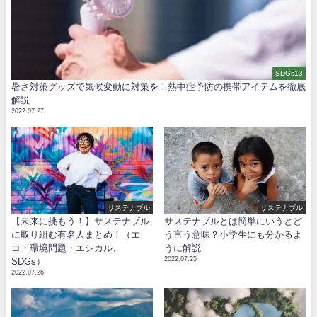
SDGs13
暑さ対策グッズで気候変動に対策を！熱中症予防の携帯アイテムを徹底
解説
2022.07.27
サステナブル
サステナブル
【未来に挑もう！】サステナブル
サステナブルとは簡単にいうとど
に取り組む有名人まとめ！（エ
う言う意味？小学生にも分かるよ
コ・環境問題・エシカル、
うに解説
2022.07.25
SDGs）
2022.07.26