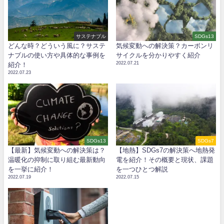
サステナブル
SDGs13
どんな時？どういう風に？サステ
気候変動への解決策？カーボンリ
ナブルの使い方や具体的な事例を
サイクルを分かりやすく紹介
2022.07.21
紹介！
2022.07.23
SDGs13
SDGs7
【最新】気候変動への解決策は？
【地熱】SDGs7の解決策へ地熱発
温暖化の抑制に取り組む最新動向
電を紹介！その概要と現状、課題
を一挙に紹介！
を一つひとつ解説
2022.07.19
2022.07.15