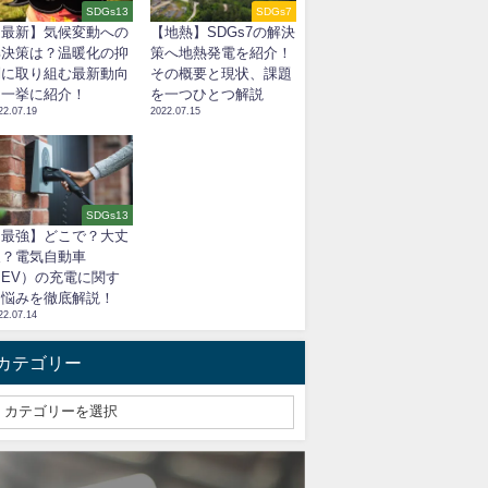
SDGs13
SDGs7
【最新】気候変動への
【地熱】SDGs7の解決
解決策は？温暖化の抑
策へ地熱発電を紹介！
制に取り組む最新動向
その概要と現状、課題
を一挙に紹介！
を一つひとつ解説
22.07.19
2022.07.15
SDGs13
【最強】どこで？大丈
夫？電気自動車
（EV）の充電に関す
る悩みを徹底解説！
22.07.14
カテゴリー