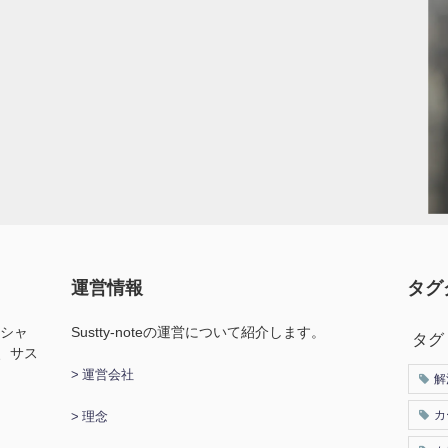
運営情報
タグ
ィシャ
Sustty-noteの運営について紹介します。
タグ
、サス
> 運営会社
解
カ
> 理念