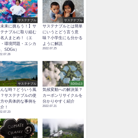
サステナブル
サステナブル
【未来に挑もう！】サ
サステナブルとは簡単
ステナブルに取り組む
にいうとどう言う意
有名人まとめ！（エ
味？小学生にも分かる
コ・環境問題・エシカ
ように解説
2022.07.25
、SDGs）
22.07.26
サステナブル
SDGs13
どんな時？どういう風
気候変動への解決策？
に？サステナブルの使
カーボンリサイクルを
い方や具体的な事例を
分かりやすく紹介
2022.07.21
紹介！
22.07.23